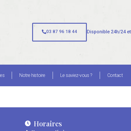
E
Disponible 24h/24 et
03 87 96 18 44
ues
Notre histoire
Le saviez-vous ?
Contact
Horaires