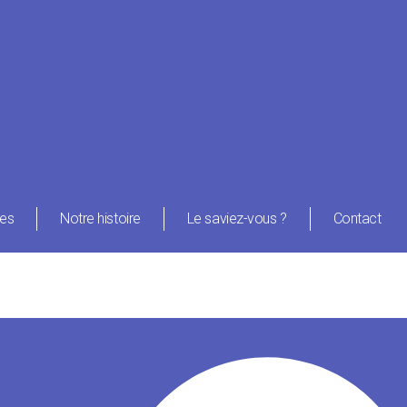
E
Disponible 24h/24 et
03 87 96 18 44
ues
Notre histoire
Le saviez-vous ?
Contact