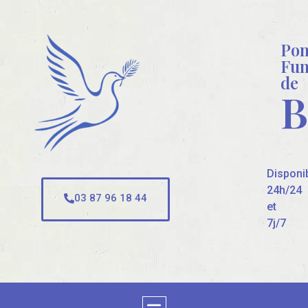
Po
Fun
de
B
Disponi
24h/24
03 87 96 18 44
et
7j/7